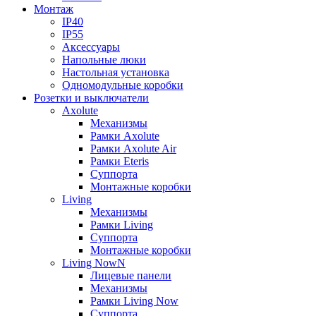
Монтаж
IP40
IP55
Аксессуары
Напольные люки
Настольная установка
Одномодульные коробки
Розетки и выключатели
Axolute
Механизмы
Рамки Axolute
Рамки Axolute Air
Рамки Eteris
Суппорта
Монтажные коробки
Living
Механизмы
Рамки Living
Суппорта
Монтажные коробки
Living NowN
Лицевые панели
Механизмы
Рамки Living Now
Суппорта