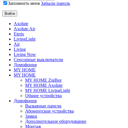
Запомнить меня
Забыли пароль
Axolute
Axolute Air
Eteris
LivingLight
Air
Living
Living Now
Сенсорные выключатели
Домофония
MY HOME
MY HOME
MY HOME ZigBee
MY HOME Axolute
MY HOME LivingLight
Общие устройства
Домофония
Вызывные панели
Абонентские устройства
Замки
Дополнительное оборудование
Монтаж