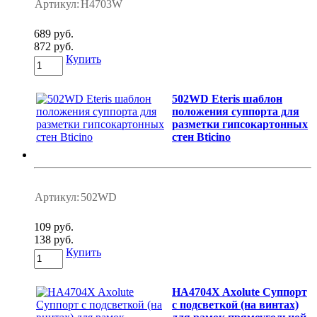
Артикул:
H4703W
689 руб.
872 руб.
Купить
502WD Eteris шаблон
положения суппорта для
разметки гипсокартонных
стен Bticino
Артикул:
502WD
109 руб.
138 руб.
Купить
HA4704X Axolute Суппорт
с подсветкой (на винтах)