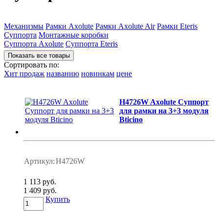
Механизмы
Рамки Axolute
Рамки Axolute Air
Рамки Eteris
Суппорта
Монтажные коробки
Суппорта Axolute
Суппорта Eteris
Сортировать по:
Хит продаж
названию
новинкам
цене
H4726W Axolute Суппорт
для рамки на 3+3 модуля
Bticino
Артикул:
H4726W
1 113 руб.
1 409 руб.
Купить