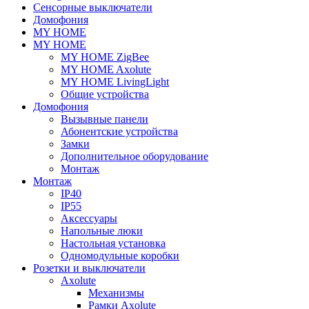
Сенсорные выключатели
Домофония
MY HOME
MY HOME
MY HOME ZigBee
MY HOME Axolute
MY HOME LivingLight
Общие устройства
Домофония
Вызывные панели
Абонентские устройства
Замки
Дополнительное оборудование
Монтаж
Монтаж
IP40
IP55
Аксессуары
Напольные люки
Настольная установка
Одномодульные коробки
Розетки и выключатели
Axolute
Механизмы
Рамки Axolute