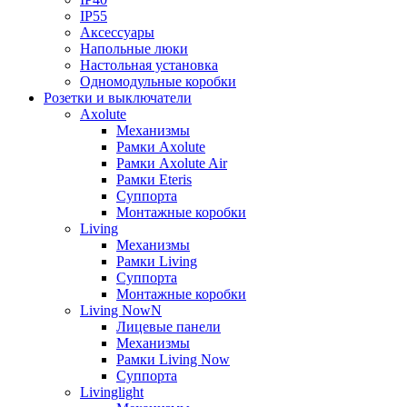
IP55
Аксессуары
Напольные люки
Настольная установка
Одномодульные коробки
Розетки и выключатели
Axolute
Механизмы
Рамки Axolute
Рамки Axolute Air
Рамки Eteris
Суппорта
Монтажные коробки
Living
Механизмы
Рамки Living
Суппорта
Монтажные коробки
Living NowN
Лицевые панели
Механизмы
Рамки Living Now
Суппорта
Livinglight