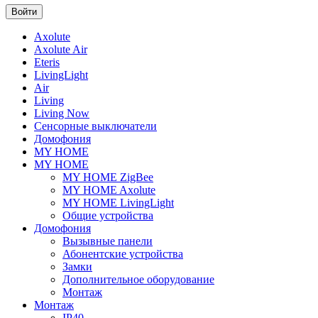
Axolute
Axolute Air
Eteris
LivingLight
Air
Living
Living Now
Сенсорные выключатели
Домофония
MY HOME
MY HOME
MY HOME ZigBee
MY HOME Axolute
MY HOME LivingLight
Общие устройства
Домофония
Вызывные панели
Абонентские устройства
Замки
Дополнительное оборудование
Монтаж
Монтаж
IP40