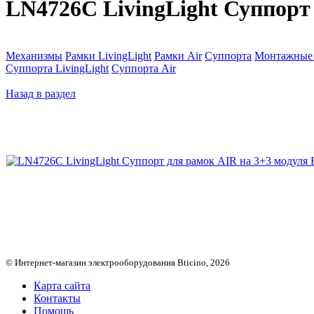
LN4726C LivingLight Суппорт 
Механизмы
Рамки LivingLight
Рамки Air
Суппорта
Монтажные 
Суппорта LivingLight
Суппорта Air
Назад в раздел
© Интернет-магазин электрооборудования Bticino, 2026
Карта сайта
Контакты
Помощь