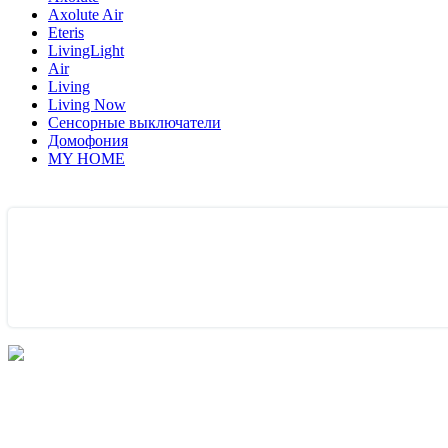
Axolute Air
Eteris
LivingLight
Air
Living
Living Now
Сенсорные выключатели
Домофония
MY HOME