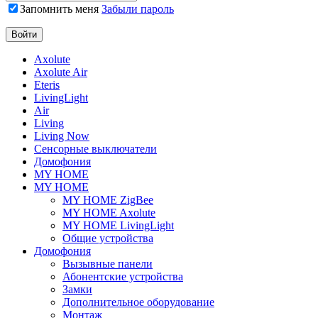
Запомнить меня
Забыли пароль
Axolute
Axolute Air
Eteris
LivingLight
Air
Living
Living Now
Сенсорные выключатели
Домофония
MY HOME
MY HOME
MY HOME ZigBee
MY HOME Axolute
MY HOME LivingLight
Общие устройства
Домофония
Вызывные панели
Абонентские устройства
Замки
Дополнительное оборудование
Монтаж