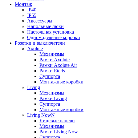
Монтаж
IP40
IP55
Аксессуары
Напольные люки
Настольная установка
Одномодульные коробки
Розетки и выключатели
Axolute
Механизмы
Рамки Axolute
Рамки Axolute Air
Рамки Eteris
Суппорта
Монтажные коробки
Living
Механизмы
Рамки Living
Суппорта
Монтажные коробки
Living NowN
Лицевые панели
Механизмы
Рамки Living Now
Суппорта