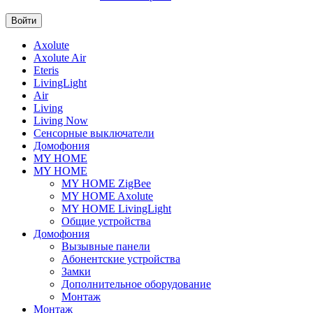
Axolute
Axolute Air
Eteris
LivingLight
Air
Living
Living Now
Сенсорные выключатели
Домофония
MY HOME
MY HOME
MY HOME ZigBee
MY HOME Axolute
MY HOME LivingLight
Общие устройства
Домофония
Вызывные панели
Абонентские устройства
Замки
Дополнительное оборудование
Монтаж
Монтаж