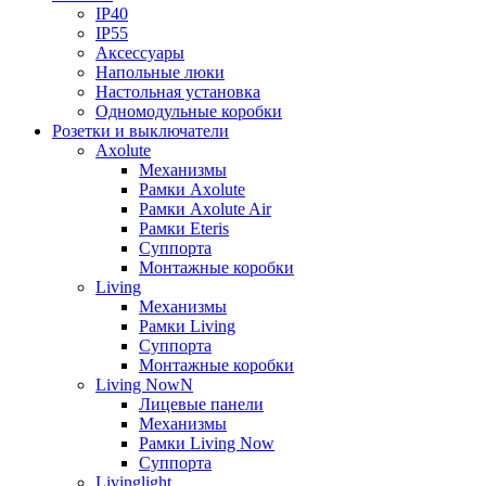
IP40
IP55
Аксессуары
Напольные люки
Настольная установка
Одномодульные коробки
Розетки и выключатели
Axolute
Механизмы
Рамки Axolute
Рамки Axolute Air
Рамки Eteris
Суппорта
Монтажные коробки
Living
Механизмы
Рамки Living
Суппорта
Монтажные коробки
Living NowN
Лицевые панели
Механизмы
Рамки Living Now
Суппорта
Livinglight