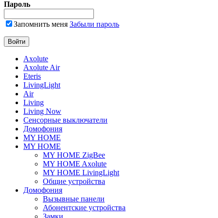
Пароль
Запомнить меня
Забыли пароль
Axolute
Axolute Air
Eteris
LivingLight
Air
Living
Living Now
Сенсорные выключатели
Домофония
MY HOME
MY HOME
MY HOME ZigBee
MY HOME Axolute
MY HOME LivingLight
Общие устройства
Домофония
Вызывные панели
Абонентские устройства
Замки