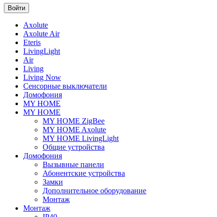
Axolute
Axolute Air
Eteris
LivingLight
Air
Living
Living Now
Сенсорные выключатели
Домофония
MY HOME
MY HOME
MY HOME ZigBee
MY HOME Axolute
MY HOME LivingLight
Общие устройства
Домофония
Вызывные панели
Абонентские устройства
Замки
Дополнительное оборудование
Монтаж
Монтаж
IP40