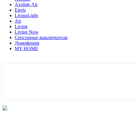
Axolute Air
Eteris
LivingLight
Air
Living
Living Now
Сенсорные выключатели
Домофония
MY HOME