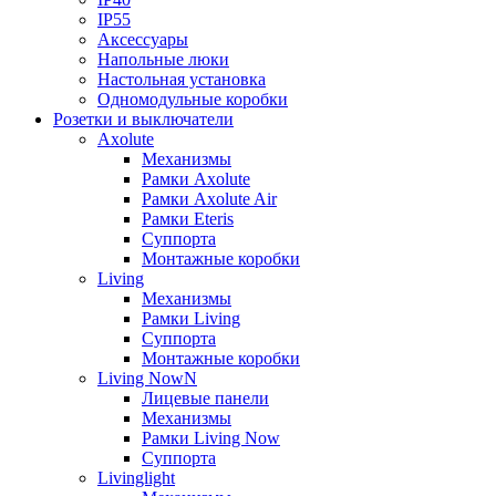
IP55
Аксессуары
Напольные люки
Настольная установка
Одномодульные коробки
Розетки и выключатели
Axolute
Механизмы
Рамки Axolute
Рамки Axolute Air
Рамки Eteris
Суппорта
Монтажные коробки
Living
Механизмы
Рамки Living
Суппорта
Монтажные коробки
Living NowN
Лицевые панели
Механизмы
Рамки Living Now
Суппорта
Livinglight