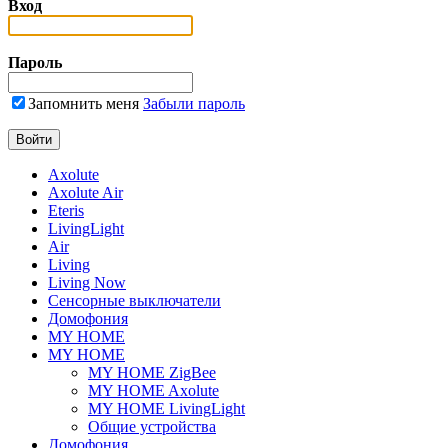
Вход
Пароль
Запомнить меня
Забыли пароль
Axolute
Axolute Air
Eteris
LivingLight
Air
Living
Living Now
Сенсорные выключатели
Домофония
MY HOME
MY HOME
MY HOME ZigBee
MY HOME Axolute
MY HOME LivingLight
Общие устройства
Домофония