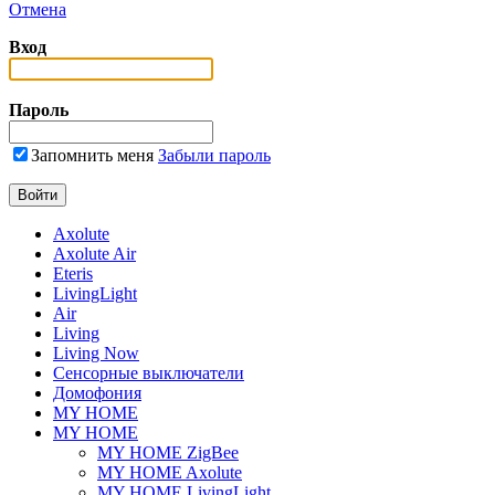
Отмена
Вход
Пароль
Запомнить меня
Забыли пароль
Axolute
Axolute Air
Eteris
LivingLight
Air
Living
Living Now
Сенсорные выключатели
Домофония
MY HOME
MY HOME
MY HOME ZigBee
MY HOME Axolute
MY HOME LivingLight