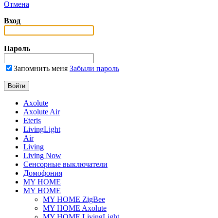
Отмена
Вход
Пароль
Запомнить меня
Забыли пароль
Axolute
Axolute Air
Eteris
LivingLight
Air
Living
Living Now
Сенсорные выключатели
Домофония
MY HOME
MY HOME
MY HOME ZigBee
MY HOME Axolute
MY HOME LivingLight