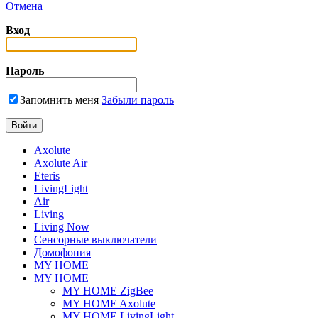
Отмена
Вход
Пароль
Запомнить меня
Забыли пароль
Axolute
Axolute Air
Eteris
LivingLight
Air
Living
Living Now
Сенсорные выключатели
Домофония
MY HOME
MY HOME
MY HOME ZigBee
MY HOME Axolute
MY HOME LivingLight