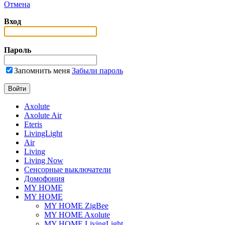
Отмена
Вход
Пароль
Запомнить меня
Забыли пароль
Axolute
Axolute Air
Eteris
LivingLight
Air
Living
Living Now
Сенсорные выключатели
Домофония
MY HOME
MY HOME
MY HOME ZigBee
MY HOME Axolute
MY HOME LivingLight