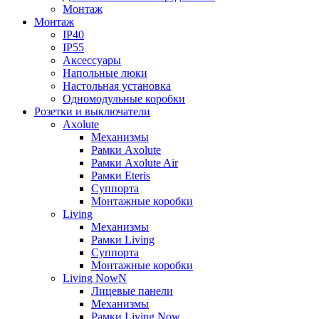
Монтаж
Монтаж
IP40
IP55
Аксессуары
Напольные люки
Настольная установка
Одномодульные коробки
Розетки и выключатели
Axolute
Механизмы
Рамки Axolute
Рамки Axolute Air
Рамки Eteris
Суппорта
Монтажные коробки
Living
Механизмы
Рамки Living
Суппорта
Монтажные коробки
Living NowN
Лицевые панели
Механизмы
Рамки Living Now