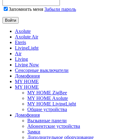
Запомнить меня
Забыли пароль
Axolute
Axolute Air
Eteris
LivingLight
Air
Living
Living Now
Сенсорные выключатели
Домофония
MY HOME
MY HOME
MY HOME ZigBee
MY HOME Axolute
MY HOME LivingLight
Общие устройства
Домофония
Вызывные панели
Абонентские устройства
Замки
Дополнительное оборудование