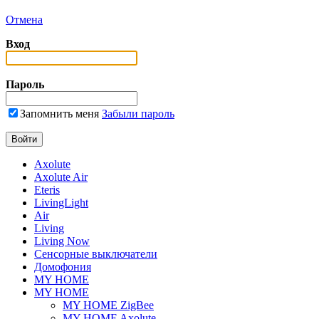
Отмена
Вход
Пароль
Запомнить меня
Забыли пароль
Axolute
Axolute Air
Eteris
LivingLight
Air
Living
Living Now
Сенсорные выключатели
Домофония
MY HOME
MY HOME
MY HOME ZigBee
MY HOME Axolute