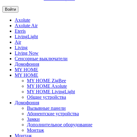
Axolute
Axolute Air
Eteris
LivingLight
Air
Living
Living Now
Сенсорные выключатели
Домофония
MY HOME
MY HOME
MY HOME ZigBee
MY HOME Axolute
MY HOME LivingLight
Общие устройства
Домофония
Вызывные панели
Абонентские устройства
Замки
Дополнительное оборудование
Монтаж
Монтаж