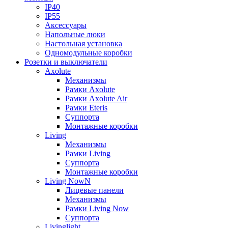
IP40
IP55
Аксессуары
Напольные люки
Настольная установка
Одномодульные коробки
Розетки и выключатели
Axolute
Механизмы
Рамки Axolute
Рамки Axolute Air
Рамки Eteris
Суппорта
Монтажные коробки
Living
Механизмы
Рамки Living
Суппорта
Монтажные коробки
Living NowN
Лицевые панели
Механизмы
Рамки Living Now
Суппорта
Livinglight