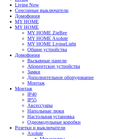
Living Now
Сенсорные выключатели
Домофония
MY HOME
MY HOME
MY HOME ZigBee
MY HOME Axolute
MY HOME LivingLight
Общие устройства
Домофония
Вызывные панели
Абонентские устройства
Замки
Дополнительное оборудование
Монтаж
Монтаж
IP40
IP55
Аксессуары
Напольные люки
Настольная установка
Одномодульные коробки
Розетки и выключатели
Axolute
Механизмы