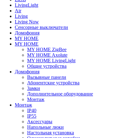
LivingLight
Air
Living
Living Now
Сенсорные выключатели
Домофония
MY HOME
MY HOME
MY HOME ZigBee
MY HOME Axolute
MY HOME LivingLight
Общие устройства
Домофония
Вызывные панели
Абонентские устройства
Замки
Дополнительное оборудование
Монтаж
Монтаж
IP40
IP55
Аксессуары
Напольные люки
Настольная установка