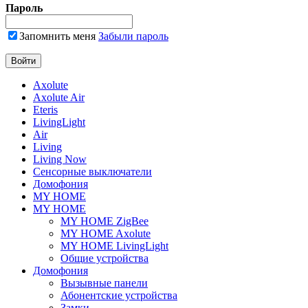
Пароль
Запомнить меня
Забыли пароль
Axolute
Axolute Air
Eteris
LivingLight
Air
Living
Living Now
Сенсорные выключатели
Домофония
MY HOME
MY HOME
MY HOME ZigBee
MY HOME Axolute
MY HOME LivingLight
Общие устройства
Домофония
Вызывные панели
Абонентские устройства
Замки