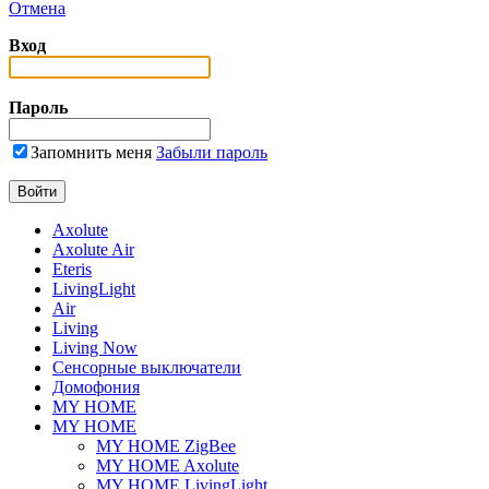
Отмена
Вход
Пароль
Запомнить меня
Забыли пароль
Axolute
Axolute Air
Eteris
LivingLight
Air
Living
Living Now
Сенсорные выключатели
Домофония
MY HOME
MY HOME
MY HOME ZigBee
MY HOME Axolute
MY HOME LivingLight