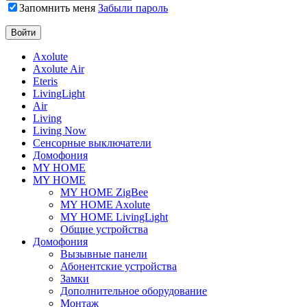
Запомнить меня
Забыли пароль
Axolute
Axolute Air
Eteris
LivingLight
Air
Living
Living Now
Сенсорные выключатели
Домофония
MY HOME
MY HOME
MY HOME ZigBee
MY HOME Axolute
MY HOME LivingLight
Общие устройства
Домофония
Вызывные панели
Абонентские устройства
Замки
Дополнительное оборудование
Монтаж