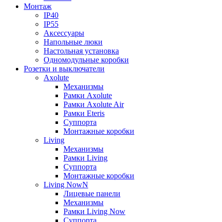
Монтаж
IP40
IP55
Аксессуары
Напольные люки
Настольная установка
Одномодульные коробки
Розетки и выключатели
Axolute
Механизмы
Рамки Axolute
Рамки Axolute Air
Рамки Eteris
Суппорта
Монтажные коробки
Living
Механизмы
Рамки Living
Суппорта
Монтажные коробки
Living NowN
Лицевые панели
Механизмы
Рамки Living Now
Суппорта