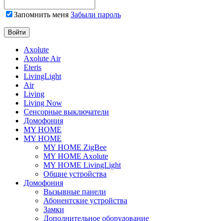
Запомнить меня
Забыли пароль
Axolute
Axolute Air
Eteris
LivingLight
Air
Living
Living Now
Сенсорные выключатели
Домофония
MY HOME
MY HOME
MY HOME ZigBee
MY HOME Axolute
MY HOME LivingLight
Общие устройства
Домофония
Вызывные панели
Абонентские устройства
Замки
Дополнительное оборудование