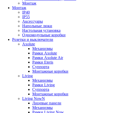
Монтаж
Монтаж
IP40
IP55
Аксессуары
Напольные люки
Настольная установка
Одномодульные коробки
Розетки и выключатели
Axolute
Механизмы
Рамки Axolute
Рамки Axolute Air
Рамки Eteris
Суппорта
Монтажные коробки
Living
Механизмы
Рамки Living
Суппорта
Монтажные коробки
Living NowN
Лицевые панели
Механизмы
Рамки Living Now