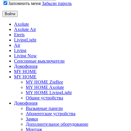
Запомнить меня
Забыли пароль
Axolute
Axolute Air
Eteris
LivingLight
Air
Living
Living Now
Сенсорные выключатели
Домофония
MY HOME
MY HOME
MY HOME ZigBee
MY HOME Axolute
MY HOME LivingLight
Общие устройства
Домофония
Вызывные панели
Абонентские устройства
Замки
Дополнительное оборудование
Монтаж