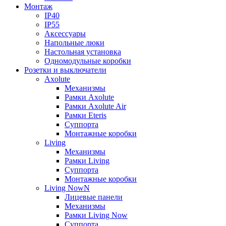
Монтаж
IP40
IP55
Аксессуары
Напольные люки
Настольная установка
Одномодульные коробки
Розетки и выключатели
Axolute
Механизмы
Рамки Axolute
Рамки Axolute Air
Рамки Eteris
Суппорта
Монтажные коробки
Living
Механизмы
Рамки Living
Суппорта
Монтажные коробки
Living NowN
Лицевые панели
Механизмы
Рамки Living Now
Суппорта