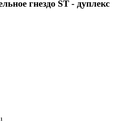
льное гнездо SТ - дуплекс
1