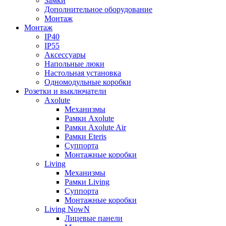
Замки
Дополнительное оборудование
Монтаж
Монтаж
IP40
IP55
Аксессуары
Напольные люки
Настольная установка
Одномодульные коробки
Розетки и выключатели
Axolute
Механизмы
Рамки Axolute
Рамки Axolute Air
Рамки Eteris
Суппорта
Монтажные коробки
Living
Механизмы
Рамки Living
Суппорта
Монтажные коробки
Living NowN
Лицевые панели