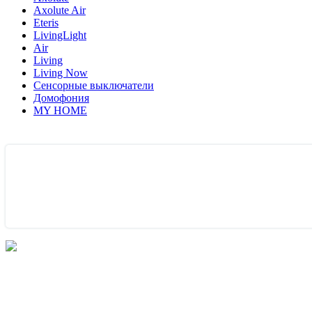
Axolute Air
Eteris
LivingLight
Air
Living
Living Now
Сенсорные выключатели
Домофония
MY HOME