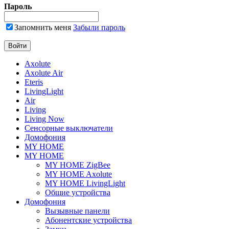
Пароль
Запомнить меня
Забыли пароль
Axolute
Axolute Air
Eteris
LivingLight
Air
Living
Living Now
Сенсорные выключатели
Домофония
MY HOME
MY HOME
MY HOME ZigBee
MY HOME Axolute
MY HOME LivingLight
Общие устройства
Домофония
Вызывные панели
Абонентские устройства