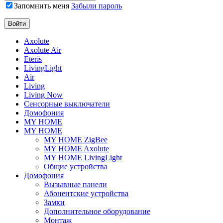
Запомнить меня
Забыли пароль
Axolute
Axolute Air
Eteris
LivingLight
Air
Living
Living Now
Сенсорные выключатели
Домофония
MY HOME
MY HOME
MY HOME ZigBee
MY HOME Axolute
MY HOME LivingLight
Общие устройства
Домофония
Вызывные панели
Абонентские устройства
Замки
Дополнительное оборудование
Монтаж