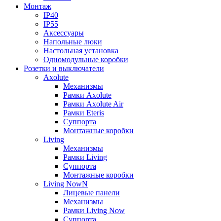
Монтаж
IP40
IP55
Аксессуары
Напольные люки
Настольная установка
Одномодульные коробки
Розетки и выключатели
Axolute
Механизмы
Рамки Axolute
Рамки Axolute Air
Рамки Eteris
Суппорта
Монтажные коробки
Living
Механизмы
Рамки Living
Суппорта
Монтажные коробки
Living NowN
Лицевые панели
Механизмы
Рамки Living Now
Суппорта