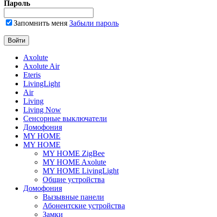
Пароль
Запомнить меня
Забыли пароль
Axolute
Axolute Air
Eteris
LivingLight
Air
Living
Living Now
Сенсорные выключатели
Домофония
MY HOME
MY HOME
MY HOME ZigBee
MY HOME Axolute
MY HOME LivingLight
Общие устройства
Домофония
Вызывные панели
Абонентские устройства
Замки