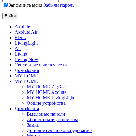
Запомнить меня
Забыли пароль
Axolute
Axolute Air
Eteris
LivingLight
Air
Living
Living Now
Сенсорные выключатели
Домофония
MY HOME
MY HOME
MY HOME ZigBee
MY HOME Axolute
MY HOME LivingLight
Общие устройства
Домофония
Вызывные панели
Абонентские устройства
Замки
Дополнительное оборудование
Монтаж