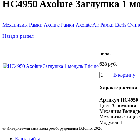
HC4950 Axolute Заглушка 1 мо
Механизмы
Рамки Axolute
Рамки Axolute Air
Рамки Eteris
Супп
Назад в раздел
цена:
628 руб.
В корзину
Характеристики
Артикул
HC4950
Цвет
Алюминий
Механизм
Выводы
Механизм с лицев
Модулей
1
© Интернет-магазин электрооборудования Bticino, 2026
Карта сайта