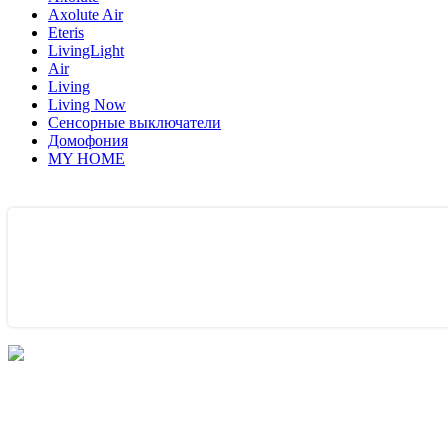
Axolute Air
Eteris
LivingLight
Air
Living
Living Now
Сенсорные выключатели
Домофония
MY HOME