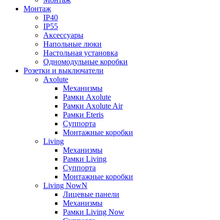
Монтаж
IP40
IP55
Аксессуары
Напольные люки
Настольная установка
Одномодульные коробки
Розетки и выключатели
Axolute
Механизмы
Рамки Axolute
Рамки Axolute Air
Рамки Eteris
Суппорта
Монтажные коробки
Living
Механизмы
Рамки Living
Суппорта
Монтажные коробки
Living NowN
Лицевые панели
Механизмы
Рамки Living Now