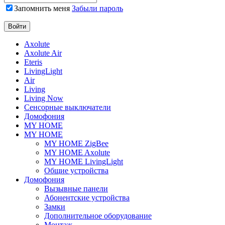
Запомнить меня
Забыли пароль
Axolute
Axolute Air
Eteris
LivingLight
Air
Living
Living Now
Сенсорные выключатели
Домофония
MY HOME
MY HOME
MY HOME ZigBee
MY HOME Axolute
MY HOME LivingLight
Общие устройства
Домофония
Вызывные панели
Абонентские устройства
Замки
Дополнительное оборудование
Монтаж