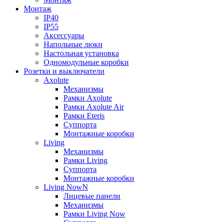
Монтаж
IP40
IP55
Аксессуары
Напольные люки
Настольная установка
Одномодульные коробки
Розетки и выключатели
Axolute
Механизмы
Рамки Axolute
Рамки Axolute Air
Рамки Eteris
Суппорта
Монтажные коробки
Living
Механизмы
Рамки Living
Суппорта
Монтажные коробки
Living NowN
Лицевые панели
Механизмы
Рамки Living Now