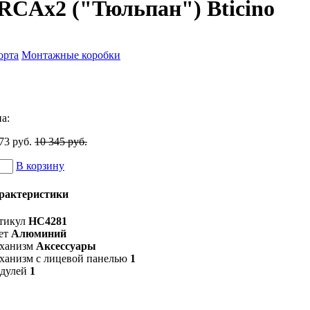
 RCAx2 ("Тюльпан") Bticino
орта
Монтажные коробки
а:
73 руб.
10 345 руб.
В корзину
рактеристики
тикул
HC4281
ет
Алюминий
ханизм
Аксессуары
ханизм с лицевой панелью
1
дулей
1