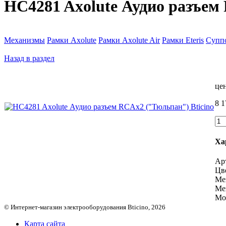
HC4281 Axolute Аудио разъем
Механизмы
Рамки Axolute
Рамки Axolute Air
Рамки Eteris
Супп
Назад в раздел
цен
8 1
Ха
Ар
Цв
Ме
Ме
Мо
© Интернет-магазин электрооборудования Bticino, 2026
Карта сайта