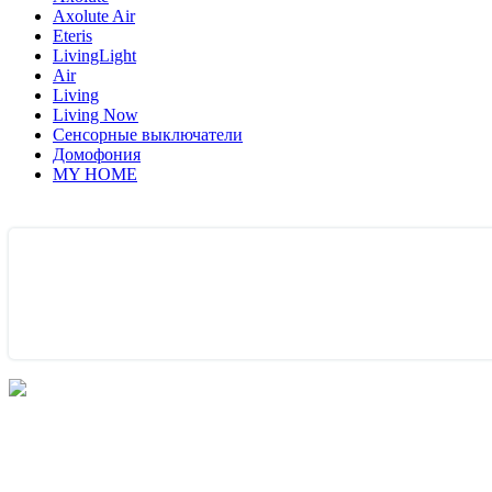
Axolute Air
Eteris
LivingLight
Air
Living
Living Now
Сенсорные выключатели
Домофония
MY HOME