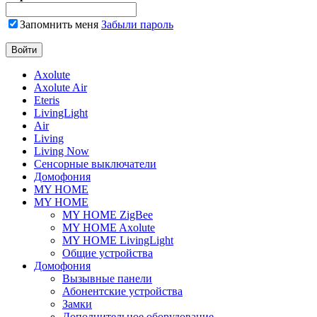
Запомнить меня
Забыли пароль
Axolute
Axolute Air
Eteris
LivingLight
Air
Living
Living Now
Сенсорные выключатели
Домофония
MY HOME
MY HOME
MY HOME ZigBee
MY HOME Axolute
MY HOME LivingLight
Общие устройства
Домофония
Вызывные панели
Абонентские устройства
Замки
Дополнительное оборудование