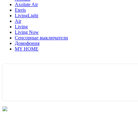
Axolute Air
Eteris
LivingLight
Air
Living
Living Now
Сенсорные выключатели
Домофония
MY HOME