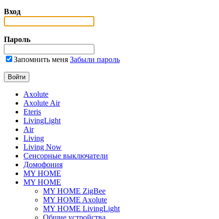
Вход
Пароль
Запомнить меня
Забыли пароль
Axolute
Axolute Air
Eteris
LivingLight
Air
Living
Living Now
Сенсорные выключатели
Домофония
MY HOME
MY HOME
MY HOME ZigBee
MY HOME Axolute
MY HOME LivingLight
Общие устройства