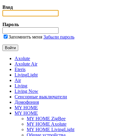
Вход
Пароль
Запомнить меня
Забыли пароль
Axolute
Axolute Air
Eteris
LivingLight
Air
Living
Living Now
Сенсорные выключатели
Домофония
MY HOME
MY HOME
MY HOME ZigBee
MY HOME Axolute
MY HOME LivingLight
Общие устройства