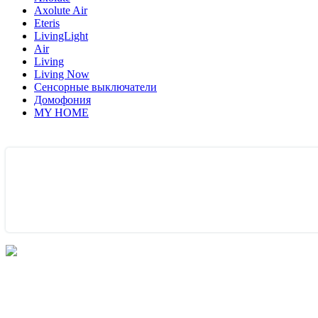
Axolute Air
Eteris
LivingLight
Air
Living
Living Now
Сенсорные выключатели
Домофония
MY HOME