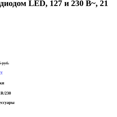
иодом LED, 127 и 230 В~, 21
6 руб.
ну
ки
R/230
ессуары