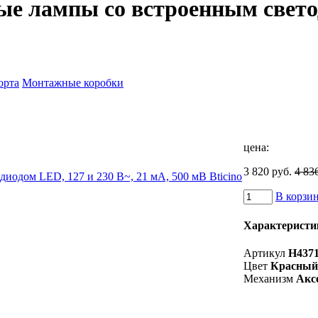
е лампы со встроенным светод
орта
Монтажные коробки
цена:
3 820 руб.
4 83
В корзи
Характеристи
Артикул
H4371
Цвет
Красный
Механизм
Акс