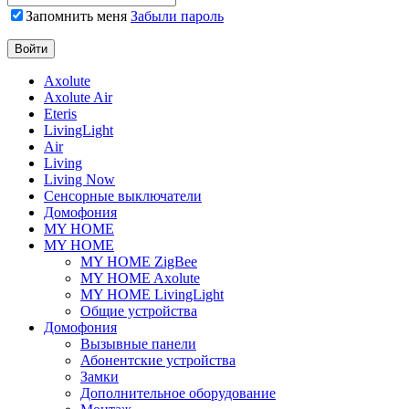
Запомнить меня
Забыли пароль
Axolute
Axolute Air
Eteris
LivingLight
Air
Living
Living Now
Сенсорные выключатели
Домофония
MY HOME
MY HOME
MY HOME ZigBee
MY HOME Axolute
MY HOME LivingLight
Общие устройства
Домофония
Вызывные панели
Абонентские устройства
Замки
Дополнительное оборудование