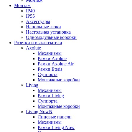
Монтаж
Монтаж
IP40
IP55
Аксессуары
Напольные люки
Настольная установка
Одномодульные коробки
Розетки и выключатели
Axolute
Механизмы
Рамки Axolute
Рамки Axolute Air
Рамки Eteris
Суппорта
Монтажные коробки
Living
Механизмы
Рамки Living
Суппорта
Монтажные коробки
Living NowN
Лицевые панели
Механизмы
Рамки Living Now