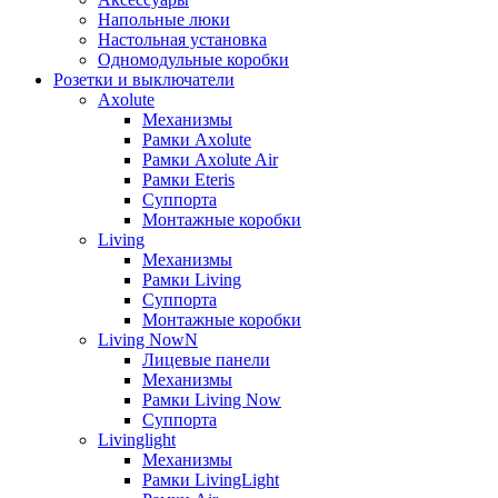
Напольные люки
Настольная установка
Одномодульные коробки
Розетки и выключатели
Axolute
Механизмы
Рамки Axolute
Рамки Axolute Air
Рамки Eteris
Суппорта
Монтажные коробки
Living
Механизмы
Рамки Living
Суппорта
Монтажные коробки
Living NowN
Лицевые панели
Механизмы
Рамки Living Now
Суппорта
Livinglight
Механизмы
Рамки LivingLight