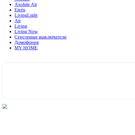
Axolute Air
Eteris
LivingLight
Air
Living
Living Now
Сенсорные выключатели
Домофония
MY HOME