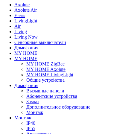
Axolute
Axolute Air
Eteris
LivingLight
Air
Living
Living Now
Сенсорные выключатели
Домофония
MY HOME
MY HOME
MY HOME ZigBee
MY HOME Axolute
MY HOME LivingLight
Общие устройства
Домофония
Вызывные панели
Абонентские устройства
Замки
Дополнительное оборудование
Монтаж
Монтаж
IP40
IP55
Аксессуары